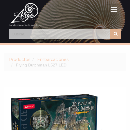
Productos
Embarcaciones
Flying Dutchman L527 LED