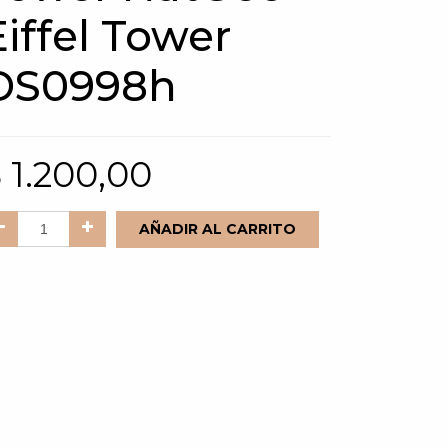
Eiffel Tower
DS0998h
$
1.200,00
AÑADIR AL CARRITO