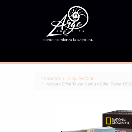
Productos
Arquitectura
NatGeo Eiffel Tower NatGeo Eiffel Tower DS